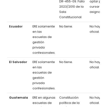
DR-455-09. Fallo
optar por 
2023/2010 de la
cursar la
Sala
asignatura
Constitucional.
Ecuador
ERE solamente
No tiene.
No hay a ni
en las
oficial.
escuelas de
gestión
privada
confesionales.
El Salvador
ERE solamente
No tiene.
No hay a ni
en las
oficial.
escuelas de
gestión
privada
confesionales.
Guatemala
ERE en algunas
Constitución
No hay a ni
escuelas de
política de la
oficial.