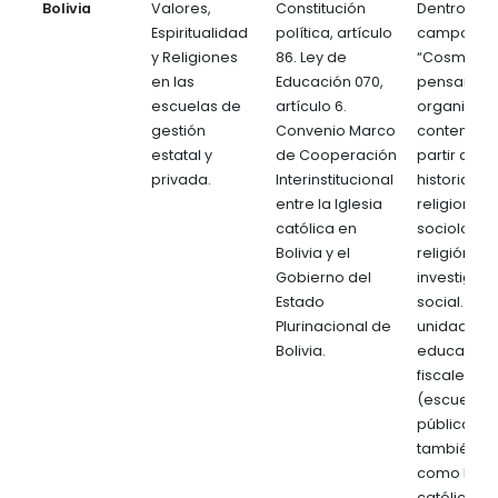
Bolivia
Valores,
Constitución
Dentro del
Espiritualidad
política, artículo
campo de 
y Religiones
86. Ley de
“Cosmos y
en las
Educación 070,
pensamien
escuelas de
artículo 6.
organiza s
gestión
Convenio Marco
contenidos
estatal y
de Cooperación
partir de la
privada.
Interinstitucional
historia de 
entre la Iglesia
religiones, 
católica en
sociología 
Bolivia y el
religión y l
Gobierno del
investigac
Estado
social. En
Plurinacional de
unidades
Bolivia.
educativas
fiscales
(escuelas
públicas),
también s
como ERE
católica.