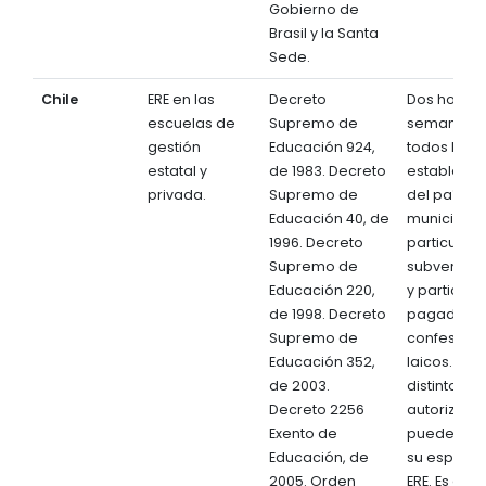
Gobierno de
Brasil y la Santa
Sede.
Chile
ERE en las
Decreto
Dos horas
escuelas de
Supremo de
semanales
gestión
Educación 924,
todos los
estatal y
de 1983. Decreto
establecim
privada.
Supremo de
del país:
Educación 40, de
municipale
1996. Decreto
particulare
Supremo de
subvencio
Educación 220,
y particula
de 1998. Decreto
pagados,
Supremo de
confesiona
Educación 352,
laicos. Los
de 2003.
distintos c
Decreto 2256
autorizado
Exento de
pueden of
Educación, de
su espacio
2005. Orden
ERE. Es opta