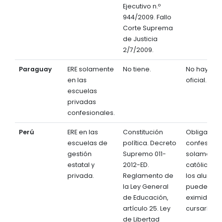
Ejecutivo n.º
944/2009. Fallo
Corte Suprema
de Justicia
2/7/2009.
Paraguay
ERE solamente
No tiene.
No hay a ni
en las
oficial.
escuelas
privadas
confesionales.
Perú
ERE en las
Constitución
Obligatoria
escuelas de
política. Decreto
confesiona
gestión
Supremo 011-
solamente
estatal y
2012-ED.
católica, 
privada.
Reglamento de
los alumno
la Ley General
pueden ped
de Educación,
eximidos d
artículo 25. Ley
cursarla.
de Libertad