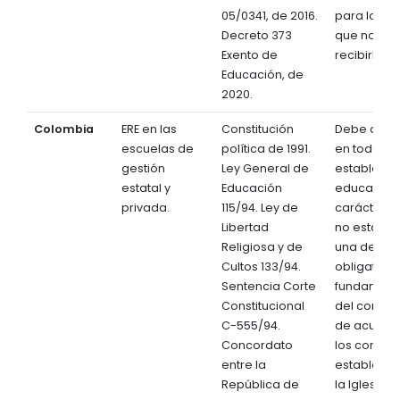
05/0341, de 2016.
para los a
Decreto 373
que no qui
Exento de
recibirla.
Educación, de
2020.
Colombia
ERE en las
Constitución
Debe ofre
escuelas de
política de 1991.
en todos l
gestión
Ley General de
establecim
estatal y
Educación
educativos
privada.
115/94. Ley de
carácter es
Libertad
no estatal
Religiosa y de
una de las
Cultos 133/94.
obligatoria
Sentencia Corte
fundament
Constitucional
del conoci
C-555/94.
de acuerd
Concordato
los conven
entre la
establecid
República de
la Iglesia c