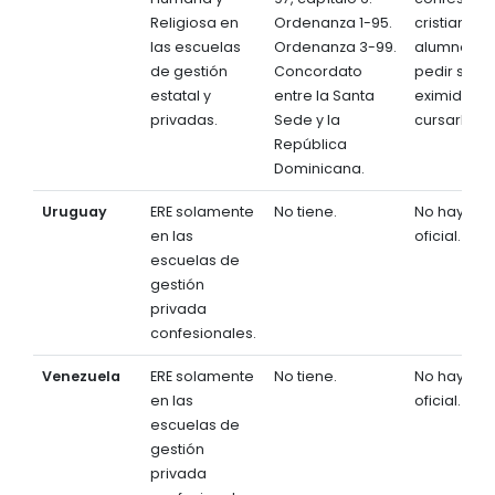
Religiosa en
Ordenanza 1-95.
cristiano. L
las escuelas
Ordenanza 3-99.
alumnos p
de gestión
Concordato
pedir ser
estatal y
entre la Santa
eximidos d
privadas.
Sede y la
cursarla.
República
Dominicana.
Uruguay
ERE solamente
No tiene.
No hay a ni
en las
oficial.
escuelas de
gestión
privada
confesionales.
Venezuela
ERE solamente
No tiene.
No hay a ni
en las
oficial.
escuelas de
gestión
privada