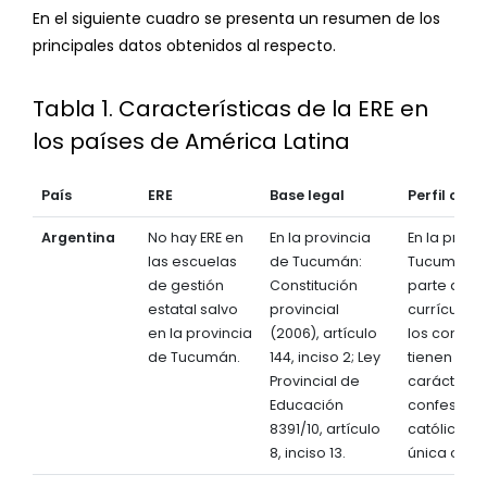
En el siguiente cuadro se presenta un resumen de los
principales datos obtenidos al respecto.
Tabla 1. Características de la ERE en
los países de América Latina
País
ERE
Base legal
Perfil curr
Argentina
No hay ERE en
En la provincia
En la provi
las escuelas
de Tucumán:
Tucumán, 
de gestión
Constitución
parte del
estatal salvo
provincial
currículo of
en la provincia
(2006), artículo
los conten
de Tucumán.
144, inciso 2; Ley
tienen un
Provincial de
carácter
Educación
confesiona
8391/10, artículo
católico 
8, inciso 13.
única opci