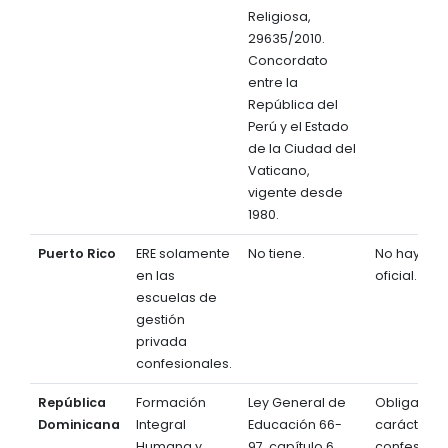
Religiosa,
29635/2010.
Concordato
entre la
República del
Perú y el Estado
de la Ciudad del
Vaticano,
vigente desde
1980.
Puerto Rico
ERE solamente
No tiene.
No hay a ni
en las
oficial.
escuelas de
gestión
privada
confesionales.
República
Formación
Ley General de
Obligatoria
Dominicana
Integral
Educación 66-
carácter
Humana y
97, capítulo 6.
confesiona