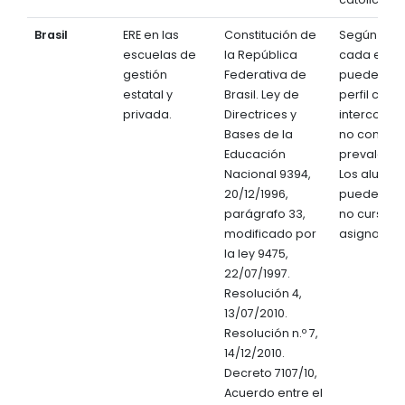
Brasil
ERE en las
Constitución de
Según est
escuelas de
la República
cada esta
gestión
Federativa de
puede adqu
estatal y
Brasil. Ley de
perfil conf
privada.
Directrices y
interconfes
Bases de la
no confesi
Educación
prevalent
Nacional 9394,
Los alumn
20/12/1996,
pueden op
parágrafo 33,
no cursar l
modificado por
asignatura
la ley 9475,
22/07/1997.
Resolución 4,
13/07/2010.
Resolución n.º 7,
14/12/2010.
Decreto 7107/10,
Acuerdo entre el