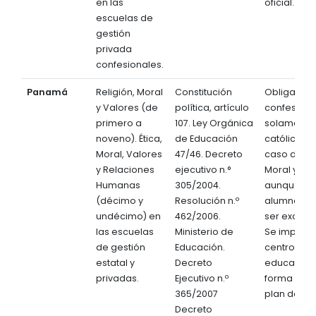
en las
oficial.
escuelas de
gestión
privada
confesionales.
Panamá
Religión, Moral
Constitución
Obligatoria
y Valores (de
política, artículo
confesiona
primero a
107. Ley Orgánica
solamente
noveno). Ética,
de Educación
católica en
Moral, Valores
47/46. Decreto
caso de Rel
y Relaciones
ejecutivo n.°
Moral y Val
Humanas
305/2004.
aunque los
(décimo y
Resolución n.º
alumnos p
undécimo) en
462/2006.
ser exoner
las escuelas
Ministerio de
Se imparte
de gestión
Educación.
centros
estatal y
Decreto
educativos
privadas.
Ejecutivo n.º
forma part
365/2007
plan de est
Decreto