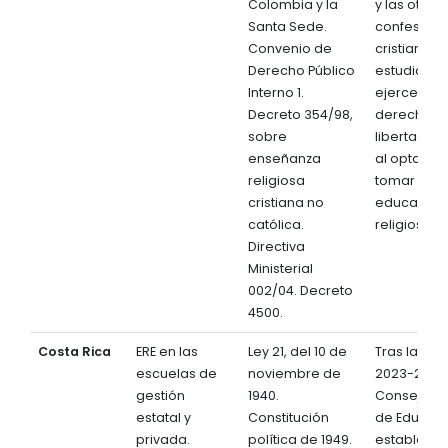
Colombia y la
y las otras
Santa Sede.
confesion
Convenio de
cristianas. 
Derecho Público
estudiante
Interno 1.
ejercen su
Decreto 354/98,
derecho a 
sobre
libertad re
enseñanza
al optar o 
religiosa
tomar la
cristiana no
educación
católica.
religiosa.
Directiva
Ministerial
002/04. Decreto
4500.
Costa Rica
ERE en las
Ley 21, del 10 de
Tras la Sen
escuelas de
noviembre de
2023-2010, 
gestión
1940.
Consejo Su
estatal y
Constitución
de Educac
privada.
política de 1949.
estableció