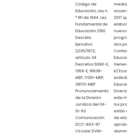
Código de
mediante e
Educación, Ley n.
acuerdo 0
° 181 de 1944. Ley
2017 que s
Fundamental de
elaboren l
Educación 2160.
nuevos
Decreto
programas
Ejecutivo
dos perfiles
2235/1972,
Confesiona
artículo 34.
Educación
Decretos 5690-E,
General Bá
1359-E, 16638-
b) Ecuméni
MEP, 17051-MEP,
ecléctica:
38170-MEP.
Educación
Pronunciamiento
Diversifica
de la División
este mome
Jurídica del 04-
los progr
10-93
están en p
Comunicación
de elabora
DCC-803-97.
aprobación
Circular DVM-
alumnado