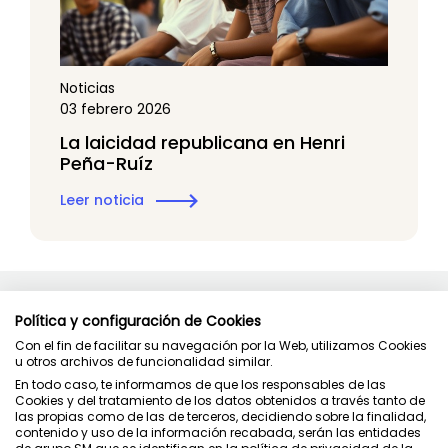
Noticias
03 febrero 2026
La laicidad republicana en Henri
Peña-Ruíz
Leer noticia
Política y configuración de Cookies
Con el fin de facilitar su navegación por la Web, utilizamos Cookies
u otros archivos de funcionalidad similar.
En todo caso, te informamos de que los responsables de las
Contacto
Cookies y del tratamiento de los datos obtenidos a través tanto de
Política de privacidad
las propias como de las de terceros, decidiendo sobre la finalidad,
contenido y uso de la información recabada, serán las entidades
Condiciones de uso